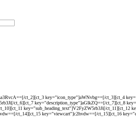
Vza3RvcA==[/ct_2][ct_3 key="icon_type"]aWNvbg==[/ct_3][ct_4 k
b3Ji[/ct_6][ct_7 key="description_type"]aGlkZQ==[/ct_7][ct_8 key=
t_10][ct_11 key="sub_heading_text"]V2FyZW5rb3Ji[/ct_11][ct_12 ke
vdw==[/ct_14][ct_15 key="viewcart"]c2hvdw==[/ct_15][ct_16 key="