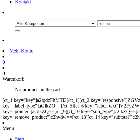
Kontakt
Mein Konto
0
0
Warenkorb
No products in the cart.
[ct_1 key="key"]a2tqdzFhMTl3[/ct_1][ct_2 key="responsive"]ZG
key="label_type"]aGlkZQ==[/ct_5][ct_6 key="label_text"]V2FyZW5r
key="pointer"]aGlkZQ==[/ct_9][ct_10 key="sub_type"]c2lkZQ==[/c
key="remove_product"]c2hvdw==[/ct_13][ct_14 key="subtotal"]c2h
Menu
Start