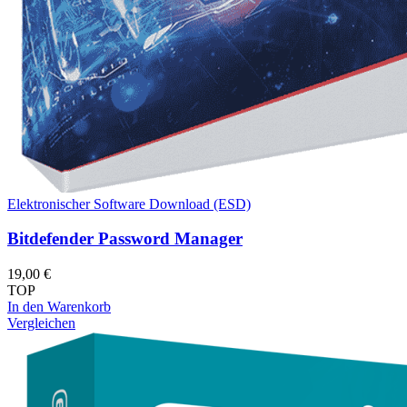
Elektronischer Software Download (ESD)
Bitdefender Password Manager
19,00
€
TOP
In den Warenkorb
Vergleichen