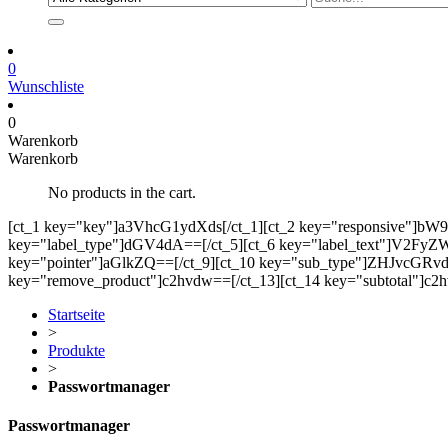
0
Wunschliste
0
Warenkorb
Warenkorb
No products in the cart.
[ct_1 key="key"]a3VhcG1ydXds[/ct_1][ct_2 key="responsive"]bW
key="label_type"]dGV4dA==[/ct_5][ct_6 key="label_text"]V2FyZW5r
key="pointer"]aGlkZQ==[/ct_9][ct_10 key="sub_type"]ZHJvcGRvd2
key="remove_product"]c2hvdw==[/ct_13][ct_14 key="subtotal"]c2h
Startseite
>
Produkte
>
Passwortmanager
Passwortmanager