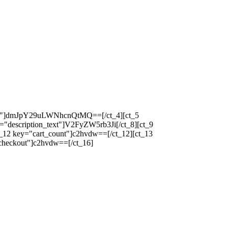
icon"]dmJpY29uLWNhcnQtMQ==[/ct_4][ct_5
="description_text"]V2FyZW5rb3Ji[/ct_8][ct_9
_12 key="cart_count"]c2hvdw==[/ct_12][ct_13
checkout"]c2hvdw==[/ct_16]