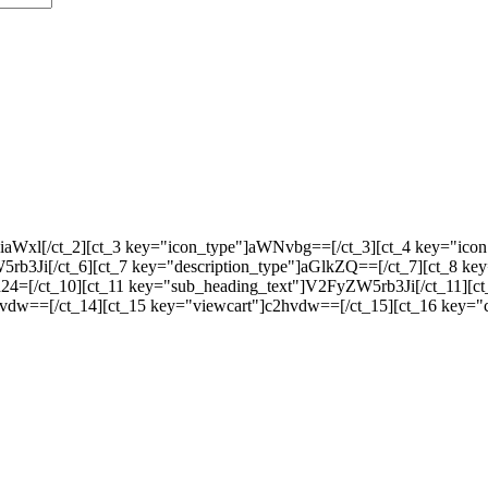
9iaWxl[/ct_2][ct_3 key="icon_type"]aWNvbg==[/ct_3][ct_4 key="
b3Ji[/ct_6][ct_7 key="description_type"]aGlkZQ==[/ct_7][ct_8 key
4=[/ct_10][ct_11 key="sub_heading_text"]V2FyZW5rb3Ji[/ct_11][ct
vdw==[/ct_14][ct_15 key="viewcart"]c2hvdw==[/ct_15][ct_16 key="