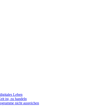
igitales Leben
t ist, zu handeln
rogramme nicht ausreichen