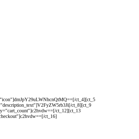
ey="icon"]dmJpY29uLWNhcnQtMQ==[/ct_4][ct_5
"description_text"]V2FyZW5rb3Ji[/ct_8][ct_9
y="cart_count"]c2hvdw==[/ct_12][ct_13
checkout"]c2hvdw==[/ct_16]