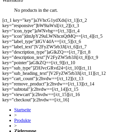
Warenkorb
No products in the cart.
[ct_1 key="key"]a3VhcG1ydXds[/ct_1][ct_2
key="responsive"]bW9iaWxl[/ct_2][ct_3
key="icon_type"]aWNvbg==[/ct_3][ct_4
key="icon"]dmJpY29uLWNhcnQtMQ==[/ct_4][ct_5
key="label_type"]dGV4dA==[/ct_5][ct_6
key="label_text"]V2FyZW5rb3Ji[/ct_6][ct_7
key="description_type"]aGlkZQ==[/ct_7][ct_8
key="description_text"]V2FyZW5rb3Ji[/ct_8][ct_9
key="pointer"]aGlkZQ==[/ct_9][ct_10
key="sub_type"]ZHJvcGRvd24=[/ct_10][ct_11
key="sub_heading_text"]V2FyZW5rb3Ji[/ct_11][ct_12
key="cart_count"]c2hvdw==[/ct_12][ct_13
key="remove_product"]c2hvdw==[/ct_13][ct_14
key="subtotal"]c2hvdw==[/ct_14][ct_15
key="viewcart"]c2hvdw==[/ct_15][ct_16
key="checkout"]c2hvdw==[/ct_16]
Startseite
>
Produkte
>
Zielgruppe