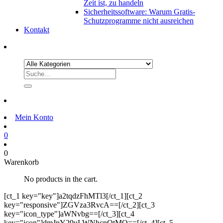
Zeit ist, zu handeln
Sicherheitssoftware: Warum Gratis-
Schutzprogramme nicht ausreichen
Kontakt
Mein Konto
0
0
Warenkorb
No products in the cart.
[ct_1 key="key"]a2tqdzFhMTl3[/ct_1][ct_2
key="responsive"]ZGVza3RvcA==[/ct_2][ct_3
key="icon_type"]aWNvbg==[/ct_3][ct_4
key="icon"]dmJpY29uLWNhcnQtMQ==[/ct_4][ct_5