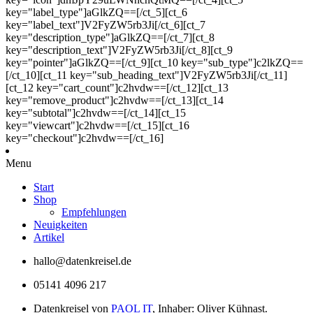
key="label_type"]aGlkZQ==[/ct_5][ct_6
key="label_text"]V2FyZW5rb3Ji[/ct_6][ct_7
key="description_type"]aGlkZQ==[/ct_7][ct_8
key="description_text"]V2FyZW5rb3Ji[/ct_8][ct_9
key="pointer"]aGlkZQ==[/ct_9][ct_10 key="sub_type"]c2lkZQ==
[/ct_10][ct_11 key="sub_heading_text"]V2FyZW5rb3Ji[/ct_11]
[ct_12 key="cart_count"]c2hvdw==[/ct_12][ct_13
key="remove_product"]c2hvdw==[/ct_13][ct_14
key="subtotal"]c2hvdw==[/ct_14][ct_15
key="viewcart"]c2hvdw==[/ct_15][ct_16
key="checkout"]c2hvdw==[/ct_16]
Menu
Start
Shop
Empfehlungen
Neuigkeiten
Artikel
hallo@datenkreisel.de
05141 4096 217
Datenkreisel von
PAOL IT
, Inhaber: Oliver Kühnast.