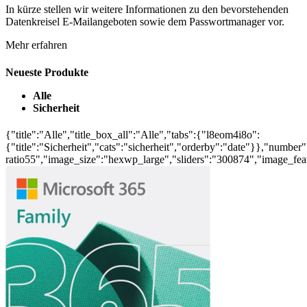
In kürze stellen wir weitere Informationen zu den bevorstehenden
Datenkreisel E-Mailangeboten sowie dem Passwortmanager vor.
Mehr erfahren
Neueste Produkte
Alle
Sicherheit
{"title":"Alle","title_box_all":"Alle","tabs":{"l8eom4i8o":
{"title":"Sicherheit","cats":"sicherheit","orderby":"date"}},"number"
ratio55","image_size":"hexwp_large","sliders":"300874","image_fea