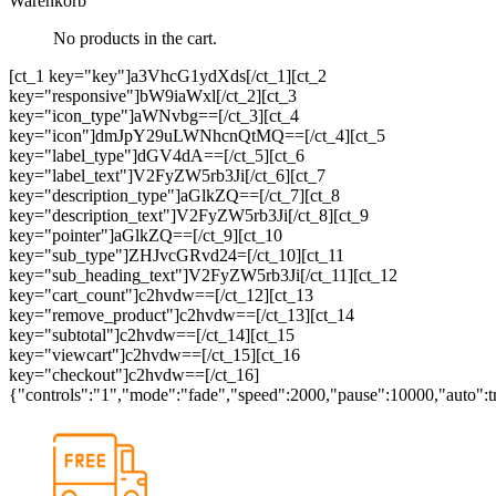
Warenkorb
No products in the cart.
[ct_1 key="key"]a3VhcG1ydXds[/ct_1][ct_2
key="responsive"]bW9iaWxl[/ct_2][ct_3
key="icon_type"]aWNvbg==[/ct_3][ct_4
key="icon"]dmJpY29uLWNhcnQtMQ==[/ct_4][ct_5
key="label_type"]dGV4dA==[/ct_5][ct_6
key="label_text"]V2FyZW5rb3Ji[/ct_6][ct_7
key="description_type"]aGlkZQ==[/ct_7][ct_8
key="description_text"]V2FyZW5rb3Ji[/ct_8][ct_9
key="pointer"]aGlkZQ==[/ct_9][ct_10
key="sub_type"]ZHJvcGRvd24=[/ct_10][ct_11
key="sub_heading_text"]V2FyZW5rb3Ji[/ct_11][ct_12
key="cart_count"]c2hvdw==[/ct_12][ct_13
key="remove_product"]c2hvdw==[/ct_13][ct_14
key="subtotal"]c2hvdw==[/ct_14][ct_15
key="viewcart"]c2hvdw==[/ct_15][ct_16
key="checkout"]c2hvdw==[/ct_16]
{"controls":"1","mode":"fade","speed":2000,"pause":10000,"auto":t