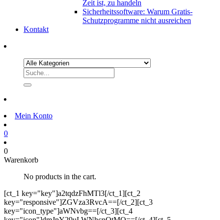
Zeit ist, zu handeln
Sicherheitssoftware: Warum Gratis-
Schutzprogramme nicht ausreichen
Kontakt
Mein Konto
0
0
Warenkorb
No products in the cart.
[ct_1 key="key"]a2tqdzFhMTl3[/ct_1][ct_2
key="responsive"]ZGVza3RvcA==[/ct_2][ct_3
key="icon_type"]aWNvbg==[/ct_3][ct_4
key="icon"]dmJpY29uLWNhcnQtMQ==[/ct_4][ct_5