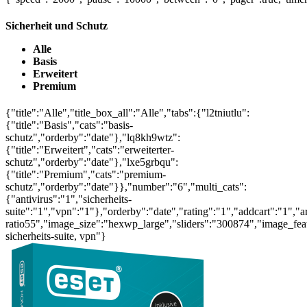
Sicherheit und Schutz
Alle
Basis
Erweitert
Premium
{"title":"Alle","title_box_all":"Alle","tabs":{"l2tniutlu":
{"title":"Basis","cats":"basis-
schutz","orderby":"date"},"lq8kh9wtz":
{"title":"Erweitert","cats":"erweiterter-
schutz","orderby":"date"},"lxe5grbqu":
{"title":"Premium","cats":"premium-
schutz","orderby":"date"}},"number":"6","multi_cats":
{"antivirus":"1","sicherheits-
suite":"1","vpn":"1"},"orderby":"date","rating":"1","addcart":"1",
ratio55","image_size":"hexwp_large","sliders":"300874","image_feat
sicherheits-suite, vpn"}