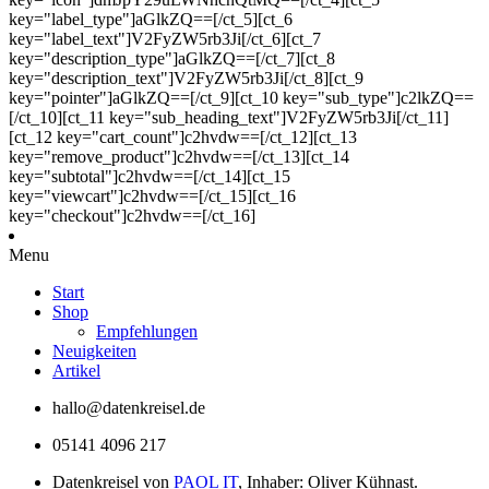
key="label_type"]aGlkZQ==[/ct_5][ct_6
key="label_text"]V2FyZW5rb3Ji[/ct_6][ct_7
key="description_type"]aGlkZQ==[/ct_7][ct_8
key="description_text"]V2FyZW5rb3Ji[/ct_8][ct_9
key="pointer"]aGlkZQ==[/ct_9][ct_10 key="sub_type"]c2lkZQ==
[/ct_10][ct_11 key="sub_heading_text"]V2FyZW5rb3Ji[/ct_11]
[ct_12 key="cart_count"]c2hvdw==[/ct_12][ct_13
key="remove_product"]c2hvdw==[/ct_13][ct_14
key="subtotal"]c2hvdw==[/ct_14][ct_15
key="viewcart"]c2hvdw==[/ct_15][ct_16
key="checkout"]c2hvdw==[/ct_16]
Menu
Start
Shop
Empfehlungen
Neuigkeiten
Artikel
hallo@datenkreisel.de
05141 4096 217
Datenkreisel von
PAOL IT
, Inhaber: Oliver Kühnast.