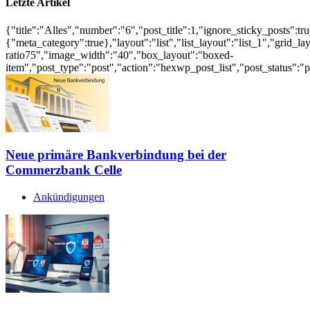
Letzte Artikel
{"title":"Alles","number":"6","post_title":1,"ignore_sticky_posts":tr
{"meta_category":true},"layout":"list","list_layout":"list_1","grid
ratio75","image_width":"40","box_layout":"boxed-
item","post_type":"post","action":"hexwp_post_list","post_status":"
Neue primäre Bankverbindung bei der
Commerzbank Celle
Ankündigungen