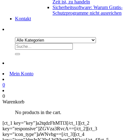
Zeit ist, zu handeln
Sicherheitssoftware: Warum Gratis-
Schutzprogramme nicht ausreichen
Kontakt
Mein Konto
0
0
Warenkorb
No products in the cart.
[ct_1 key="key"]a2tqdzFhMTl3[/ct_1][ct_2
key="responsive"]ZGVza3RvcA==[/ct_2][ct_3
key="icon_type"]aWNvbg==[/ct_3][ct_4
key="icon"]dmJpY29uLWNhcnQtMQ==[/ct_4][ct_5