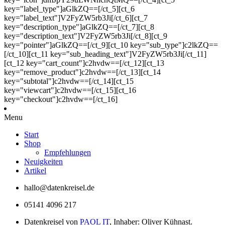
key="label_type"]aGlkZQ==[/ct_5][ct_6
key="label_text"]V2FyZW5rb3Ji[/ct_6][ct_7
key="description_type"]aGlkZQ==[/ct_7][ct_8
key="description_text"]V2FyZW5rb3Ji[/ct_8][ct_9
key="pointer"]aGlkZQ==[/ct_9][ct_10 key="sub_type"]c2lkZQ==
[/ct_10][ct_11 key="sub_heading_text"]V2FyZW5rb3Ji[/ct_11]
[ct_12 key="cart_count"]c2hvdw==[/ct_12][ct_13
key="remove_product"]c2hvdw==[/ct_13][ct_14
key="subtotal"]c2hvdw==[/ct_14][ct_15
key="viewcart"]c2hvdw==[/ct_15][ct_16
key="checkout"]c2hvdw==[/ct_16]
Menu
Start
Shop
Empfehlungen
Neuigkeiten
Artikel
hallo@datenkreisel.de
05141 4096 217
Datenkreisel von
PAOL IT
, Inhaber: Oliver Kühnast.