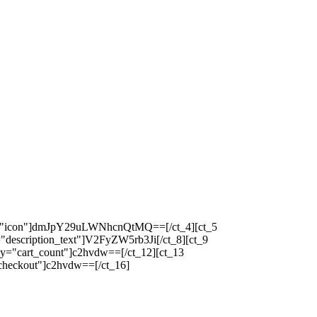
ey="icon"]dmJpY29uLWNhcnQtMQ==[/ct_4][ct_5
"description_text"]V2FyZW5rb3Ji[/ct_8][ct_9
y="cart_count"]c2hvdw==[/ct_12][ct_13
checkout"]c2hvdw==[/ct_16]