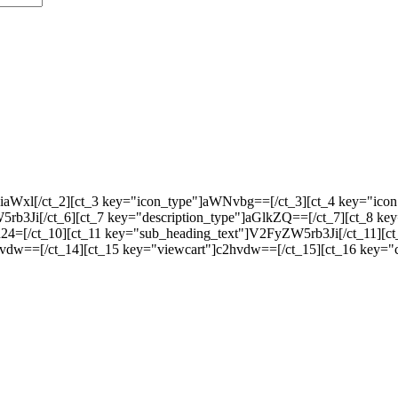
9iaWxl[/ct_2][ct_3 key="icon_type"]aWNvbg==[/ct_3][ct_4 key="
b3Ji[/ct_6][ct_7 key="description_type"]aGlkZQ==[/ct_7][ct_8 key
4=[/ct_10][ct_11 key="sub_heading_text"]V2FyZW5rb3Ji[/ct_11][ct
vdw==[/ct_14][ct_15 key="viewcart"]c2hvdw==[/ct_15][ct_16 key="