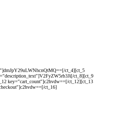
icon"]dmJpY29uLWNhcnQtMQ==[/ct_4][ct_5
="description_text"]V2FyZW5rb3Ji[/ct_8][ct_9
_12 key="cart_count"]c2hvdw==[/ct_12][ct_13
checkout"]c2hvdw==[/ct_16]