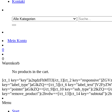
Kontakt
Mein Konto
0
0
Warenkorb
No products in the cart.
[ct_1 key="key"]a2tqdzFhMTl3[/ct_1][ct_2 key="responsive"]ZG
key="label_type"]aGlkZQ==[/ct_5][ct_6 key="label_text"]V2FyZW5r
key="pointer"]aGlkZQ==[/ct_9][ct_10 key="sub_type"]c2lkZQ==[/c
key="remove_product"]c2hvdw==[/ct_13][ct_14 key="subtotal"]c2h
Menu
Start