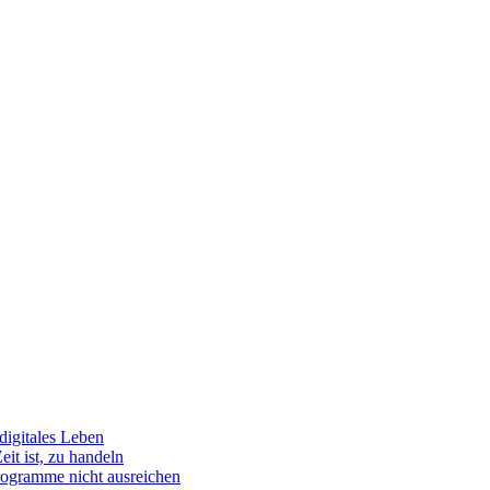
igitales Leben
t ist, zu handeln
rogramme nicht ausreichen