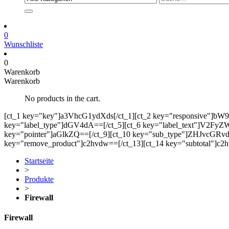
0
Wunschliste
0
Warenkorb
Warenkorb
No products in the cart.
[ct_1 key="key"]a3VhcG1ydXds[/ct_1][ct_2 key="responsive"]bW
key="label_type"]dGV4dA==[/ct_5][ct_6 key="label_text"]V2FyZW5r
key="pointer"]aGlkZQ==[/ct_9][ct_10 key="sub_type"]ZHJvcGRvd2
key="remove_product"]c2hvdw==[/ct_13][ct_14 key="subtotal"]c2h
Startseite
>
Produkte
>
Firewall
Firewall