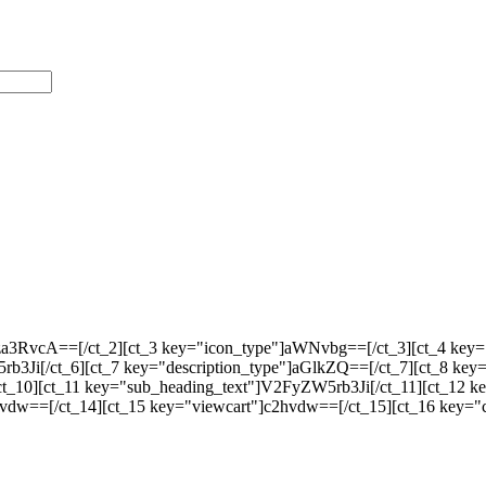
Vza3RvcA==[/ct_2][ct_3 key="icon_type"]aWNvbg==[/ct_3][ct_4 k
b3Ji[/ct_6][ct_7 key="description_type"]aGlkZQ==[/ct_7][ct_8 key=
t_10][ct_11 key="sub_heading_text"]V2FyZW5rb3Ji[/ct_11][ct_12 ke
vdw==[/ct_14][ct_15 key="viewcart"]c2hvdw==[/ct_15][ct_16 key="