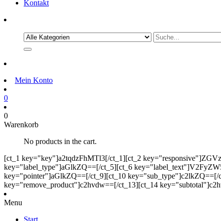
Kontakt
Mein Konto
0
0
Warenkorb
No products in the cart.
[ct_1 key="key"]a2tqdzFhMTl3[/ct_1][ct_2 key="responsive"]ZG
key="label_type"]aGlkZQ==[/ct_5][ct_6 key="label_text"]V2FyZW5r
key="pointer"]aGlkZQ==[/ct_9][ct_10 key="sub_type"]c2lkZQ==[/c
key="remove_product"]c2hvdw==[/ct_13][ct_14 key="subtotal"]c2h
Menu
Start