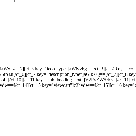
9iaWxl[/ct_2][ct_3 key="icon_type"]aWNvbg==[/ct_3][ct_4 key="
b3Ji[/ct_6][ct_7 key="description_type"]aGlkZQ==[/ct_7][ct_8 key
4=[/ct_10][ct_11 key="sub_heading_text"]V2FyZW5rb3Ji[/ct_11][ct
vdw==[/ct_14][ct_15 key="viewcart"]c2hvdw==[/ct_15][ct_16 key="