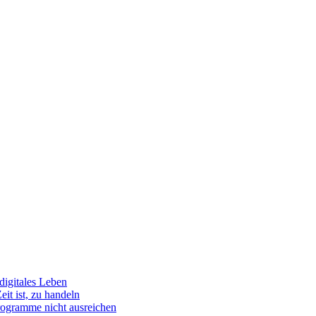
igitales Leben
t ist, zu handeln
rogramme nicht ausreichen