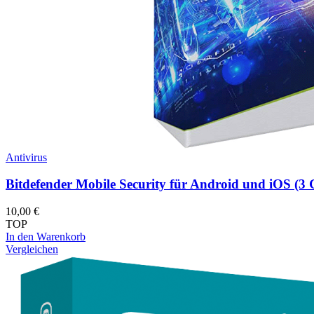
Antivirus
Bitdefender Mobile Security für Android und iOS (3 G
10,00
€
TOP
In den Warenkorb
Vergleichen