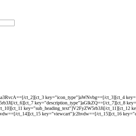
Vza3RvcA==[/ct_2][ct_3 key="icon_type"]aWNvbg==[/ct_3][ct_4 k
b3Ji[/ct_6][ct_7 key="description_type"]aGlkZQ==[/ct_7][ct_8 key=
t_10][ct_11 key="sub_heading_text"]V2FyZW5rb3Ji[/ct_11][ct_12 ke
vdw==[/ct_14][ct_15 key="viewcart"]c2hvdw==[/ct_15][ct_16 key="