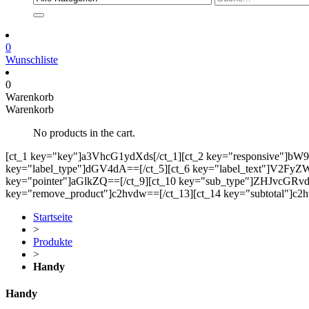
0
Wunschliste
0
Warenkorb
Warenkorb
No products in the cart.
[ct_1 key="key"]a3VhcG1ydXds[/ct_1][ct_2 key="responsive"]bW
key="label_type"]dGV4dA==[/ct_5][ct_6 key="label_text"]V2FyZW5r
key="pointer"]aGlkZQ==[/ct_9][ct_10 key="sub_type"]ZHJvcGRvd2
key="remove_product"]c2hvdw==[/ct_13][ct_14 key="subtotal"]c2h
Startseite
>
Produkte
>
Handy
Handy