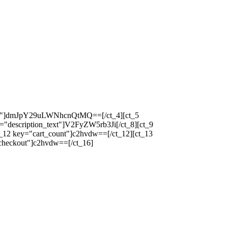
icon"]dmJpY29uLWNhcnQtMQ==[/ct_4][ct_5
="description_text"]V2FyZW5rb3Ji[/ct_8][ct_9
_12 key="cart_count"]c2hvdw==[/ct_12][ct_13
checkout"]c2hvdw==[/ct_16]