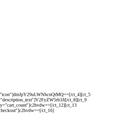
ey="icon"]dmJpY29uLWNhcnQtMQ==[/ct_4][ct_5
"description_text"]V2FyZW5rb3Ji[/ct_8][ct_9
y="cart_count"]c2hvdw==[/ct_12][ct_13
checkout"]c2hvdw==[/ct_16]