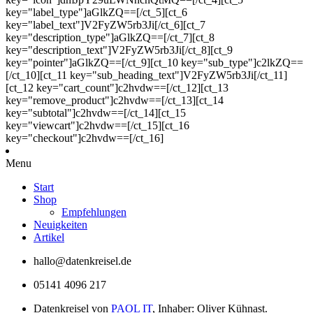
key="label_type"]aGlkZQ==[/ct_5][ct_6
key="label_text"]V2FyZW5rb3Ji[/ct_6][ct_7
key="description_type"]aGlkZQ==[/ct_7][ct_8
key="description_text"]V2FyZW5rb3Ji[/ct_8][ct_9
key="pointer"]aGlkZQ==[/ct_9][ct_10 key="sub_type"]c2lkZQ==
[/ct_10][ct_11 key="sub_heading_text"]V2FyZW5rb3Ji[/ct_11]
[ct_12 key="cart_count"]c2hvdw==[/ct_12][ct_13
key="remove_product"]c2hvdw==[/ct_13][ct_14
key="subtotal"]c2hvdw==[/ct_14][ct_15
key="viewcart"]c2hvdw==[/ct_15][ct_16
key="checkout"]c2hvdw==[/ct_16]
Menu
Start
Shop
Empfehlungen
Neuigkeiten
Artikel
hallo@datenkreisel.de
05141 4096 217
Datenkreisel von
PAOL IT
, Inhaber: Oliver Kühnast.