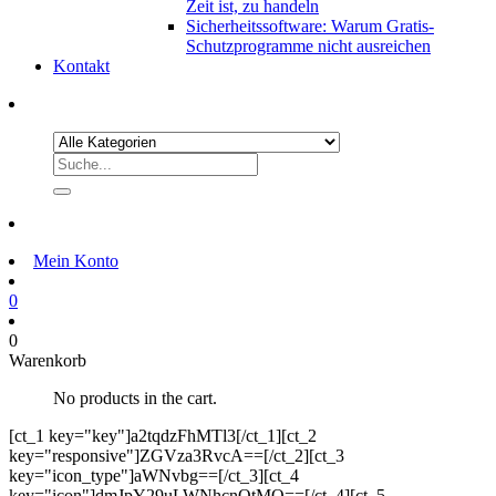
Zeit ist, zu handeln
Sicherheitssoftware: Warum Gratis-
Schutzprogramme nicht ausreichen
Kontakt
Mein Konto
0
0
Warenkorb
No products in the cart.
[ct_1 key="key"]a2tqdzFhMTl3[/ct_1][ct_2
key="responsive"]ZGVza3RvcA==[/ct_2][ct_3
key="icon_type"]aWNvbg==[/ct_3][ct_4
key="icon"]dmJpY29uLWNhcnQtMQ==[/ct_4][ct_5