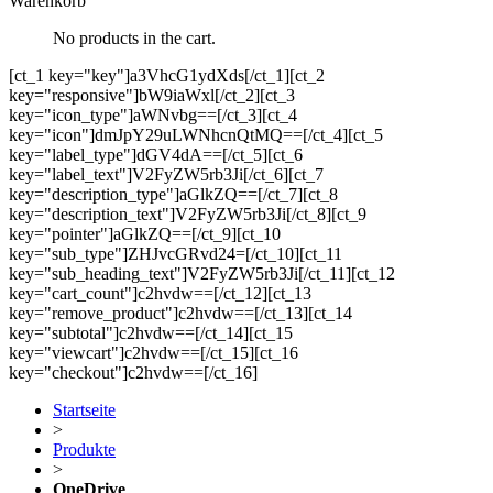
Warenkorb
No products in the cart.
[ct_1 key="key"]a3VhcG1ydXds[/ct_1][ct_2
key="responsive"]bW9iaWxl[/ct_2][ct_3
key="icon_type"]aWNvbg==[/ct_3][ct_4
key="icon"]dmJpY29uLWNhcnQtMQ==[/ct_4][ct_5
key="label_type"]dGV4dA==[/ct_5][ct_6
key="label_text"]V2FyZW5rb3Ji[/ct_6][ct_7
key="description_type"]aGlkZQ==[/ct_7][ct_8
key="description_text"]V2FyZW5rb3Ji[/ct_8][ct_9
key="pointer"]aGlkZQ==[/ct_9][ct_10
key="sub_type"]ZHJvcGRvd24=[/ct_10][ct_11
key="sub_heading_text"]V2FyZW5rb3Ji[/ct_11][ct_12
key="cart_count"]c2hvdw==[/ct_12][ct_13
key="remove_product"]c2hvdw==[/ct_13][ct_14
key="subtotal"]c2hvdw==[/ct_14][ct_15
key="viewcart"]c2hvdw==[/ct_15][ct_16
key="checkout"]c2hvdw==[/ct_16]
Startseite
>
Produkte
>
OneDrive