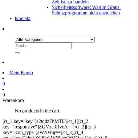
Zeit ist, zu handeln
Sicherheitssoftware: Warum Gratis-
Schutzprogramme nicht ausreichen
Kontakt
Mein Konto
0
0
Warenkorb
No products in the cart.
[ct_1 key="key"]a2tqdzFhMTl3[/ct_1][ct_2
key="responsive"]ZGVza3RvcA==[/ct_2][ct_3
key="icon_type"]aWNvbg==[/ct_3][ct_4
key="icon"]dmJpY29uLWNhcnQtMQ==[/ct_4][ct_5