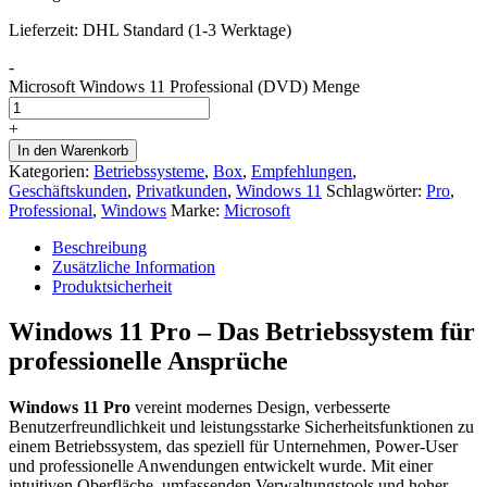
Lieferzeit:
DHL Standard (1-3 Werktage)
-
Microsoft Windows 11 Professional (DVD) Menge
+
In den Warenkorb
Kategorien:
Betriebssysteme
,
Box
,
Empfehlungen
,
Geschäftskunden
,
Privatkunden
,
Windows 11
Schlagwörter:
Pro
,
Professional
,
Windows
Marke:
Microsoft
Beschreibung
Zusätzliche Information
Produktsicherheit
Windows 11 Pro – Das Betriebssystem für
professionelle Ansprüche
Windows 11 Pro
vereint modernes Design, verbesserte
Benutzerfreundlichkeit und leistungsstarke Sicherheitsfunktionen zu
einem Betriebssystem, das speziell für Unternehmen, Power-User
und professionelle Anwendungen entwickelt wurde. Mit einer
intuitiven Oberfläche, umfassenden Verwaltungstools und hoher