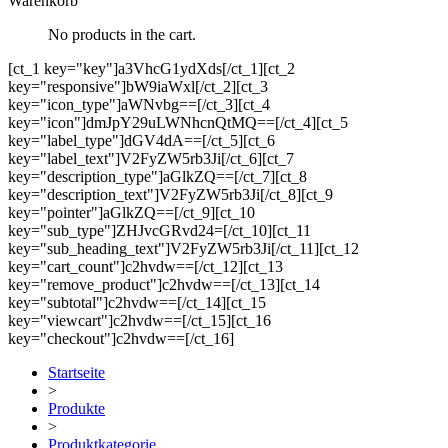
Warenkorb
No products in the cart.
[ct_1 key="key"]a3VhcG1ydXds[/ct_1][ct_2
key="responsive"]bW9iaWxl[/ct_2][ct_3
key="icon_type"]aWNvbg==[/ct_3][ct_4
key="icon"]dmJpY29uLWNhcnQtMQ==[/ct_4][ct_5
key="label_type"]dGV4dA==[/ct_5][ct_6
key="label_text"]V2FyZW5rb3Ji[/ct_6][ct_7
key="description_type"]aGlkZQ==[/ct_7][ct_8
key="description_text"]V2FyZW5rb3Ji[/ct_8][ct_9
key="pointer"]aGlkZQ==[/ct_9][ct_10
key="sub_type"]ZHJvcGRvd24=[/ct_10][ct_11
key="sub_heading_text"]V2FyZW5rb3Ji[/ct_11][ct_12
key="cart_count"]c2hvdw==[/ct_12][ct_13
key="remove_product"]c2hvdw==[/ct_13][ct_14
key="subtotal"]c2hvdw==[/ct_14][ct_15
key="viewcart"]c2hvdw==[/ct_15][ct_16
key="checkout"]c2hvdw==[/ct_16]
Startseite
>
Produkte
>
Produktkategorie