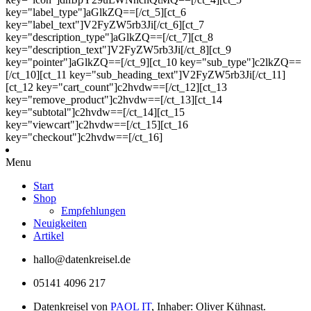
key="label_type"]aGlkZQ==[/ct_5][ct_6
key="label_text"]V2FyZW5rb3Ji[/ct_6][ct_7
key="description_type"]aGlkZQ==[/ct_7][ct_8
key="description_text"]V2FyZW5rb3Ji[/ct_8][ct_9
key="pointer"]aGlkZQ==[/ct_9][ct_10 key="sub_type"]c2lkZQ==
[/ct_10][ct_11 key="sub_heading_text"]V2FyZW5rb3Ji[/ct_11]
[ct_12 key="cart_count"]c2hvdw==[/ct_12][ct_13
key="remove_product"]c2hvdw==[/ct_13][ct_14
key="subtotal"]c2hvdw==[/ct_14][ct_15
key="viewcart"]c2hvdw==[/ct_15][ct_16
key="checkout"]c2hvdw==[/ct_16]
Menu
Start
Shop
Empfehlungen
Neuigkeiten
Artikel
hallo@datenkreisel.de
05141 4096 217
Datenkreisel von
PAOL IT
, Inhaber: Oliver Kühnast.