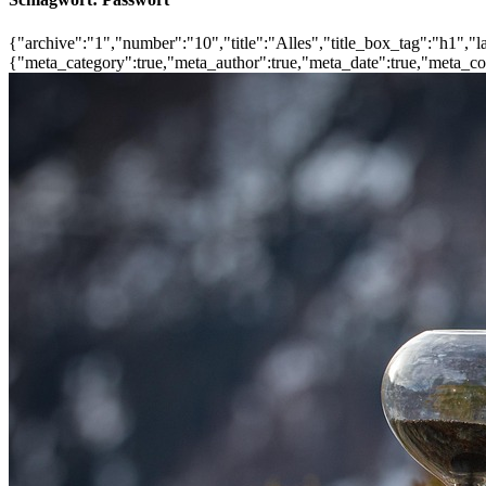
{"archive":"1","number":"10","title":"Alles","title_box_tag":"h1","la
{"meta_category":true,"meta_author":true,"meta_date":true,"meta_co