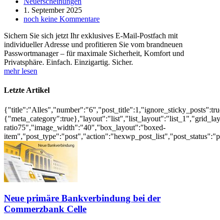
Neuerscheinungen
1. September 2025
noch keine Kommentare
Sichern Sie sich jetzt Ihr exklusives E-Mail-Postfach mit
individueller Adresse und profitieren Sie vom brandneuen
Passwortmanager – für maximale Sicherheit, Komfort und
Privatsphäre. Einfach. Einzigartig. Sicher.
mehr lesen
Letzte Artikel
{"title":"Alles","number":"6","post_title":1,"ignore_sticky_posts":tr
{"meta_category":true},"layout":"list","list_layout":"list_1","grid
ratio75","image_width":"40","box_layout":"boxed-
item","post_type":"post","action":"hexwp_post_list","post_status":"
Neue primäre Bankverbindung bei der
Commerzbank Celle