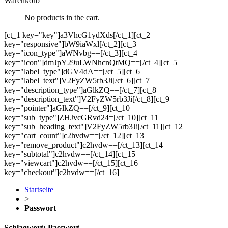
Warenkorb
No products in the cart.
[ct_1 key="key"]a3VhcG1ydXds[/ct_1][ct_2
key="responsive"]bW9iaWxl[/ct_2][ct_3
key="icon_type"]aWNvbg==[/ct_3][ct_4
key="icon"]dmJpY29uLWNhcnQtMQ==[/ct_4][ct_5
key="label_type"]dGV4dA==[/ct_5][ct_6
key="label_text"]V2FyZW5rb3Ji[/ct_6][ct_7
key="description_type"]aGlkZQ==[/ct_7][ct_8
key="description_text"]V2FyZW5rb3Ji[/ct_8][ct_9
key="pointer"]aGlkZQ==[/ct_9][ct_10
key="sub_type"]ZHJvcGRvd24=[/ct_10][ct_11
key="sub_heading_text"]V2FyZW5rb3Ji[/ct_11][ct_12
key="cart_count"]c2hvdw==[/ct_12][ct_13
key="remove_product"]c2hvdw==[/ct_13][ct_14
key="subtotal"]c2hvdw==[/ct_14][ct_15
key="viewcart"]c2hvdw==[/ct_15][ct_16
key="checkout"]c2hvdw==[/ct_16]
Startseite
>
Passwort
Schlagwort:
Passwort