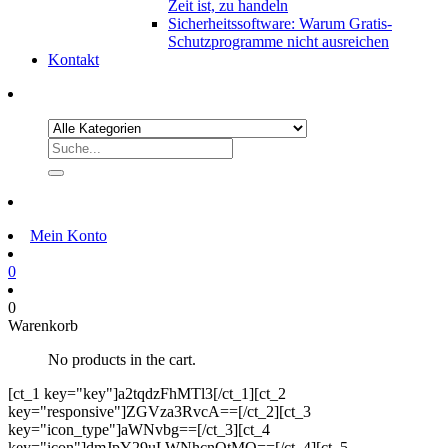
Zeit ist, zu handeln
Sicherheitssoftware: Warum Gratis-
Schutzprogramme nicht ausreichen
Kontakt
Mein Konto
0
0
Warenkorb
No products in the cart.
[ct_1 key="key"]a2tqdzFhMTl3[/ct_1][ct_2
key="responsive"]ZGVza3RvcA==[/ct_2][ct_3
key="icon_type"]aWNvbg==[/ct_3][ct_4
key="icon"]dmJpY29uLWNhcnQtMQ==[/ct_4][ct_5