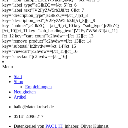
key="label_type"]aGlkZQ==[/ct_5][ct_6
key="label_text"]V2FyZW5rb3Ji[/ct_6][ct_7
key="description_type"]aGlkZQ==[/ct_7][ct_8
key="description_text"]V2FyZW5rb3Ji[/ct_8][ct_9
key="pointer"]aGlkZQ==[/ct_9][ct_10 key="sub_type"]c2lkZQ==
[/ct_10][ct_11 key="sub_heading_text"]V2FyZW5rb3Ji[/ct_11]
[ct_12 key="cart_count"]c2hvdw==[/ct_12][ct_13
key="remove_product"]c2hvdw==[/ct_13][ct_14
key="subtotal"]c2hvdw==[/ct_14][ct_15
key="viewcart"]c2hvdw==[/ct_15][ct_16
key="checkout"]c2hvdw==[/ct_16]
Menu
Start
Shop
Empfehlungen
Neuigkeiten
Artikel
hallo@datenkreisel.de
05141 4096 217
Datenkreisel von
PAOL IT
, Inhaber: Oliver Kühnast.